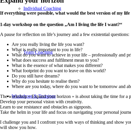
Expand your horizon
Individual Coaching
If everything were possible, what would the best version of my life 
1-day workshop on the question „Am I living the life I want?“
A pause for reflection on life’s journey and a few existential questions:
Are you really living the life you want?
What is really important to you in life?
Team Coaching
What do you want to achieve in your life – professionally and pr
What does success and fulfilment mean to you?
What is the essence of what makes you different?
What footprint do you want to leave on this world?
Do you still have dreams?
Why do you hesitate to realise them?
Where are you today, where do you want to be tomorrow and abo
Workshops & Trainings
The workshop « Expand your horizon » is about taking the time for a 
Develop your personal vision with creativity.
Learn to use resistance and obstacles as signposts.
Take the helm in your life and focus on navigating your personal journ
I challenge you and I confront you with ways of thinking and show you t
will show you how.