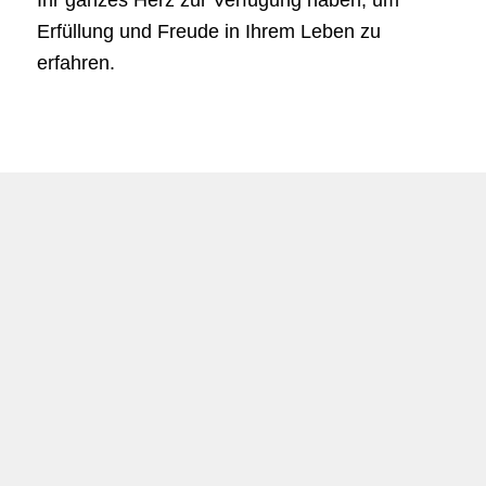
Ihr ganzes Herz zur Verfügung haben, um
Erfüllung und Freude in Ihrem Leben zu
erfahren.
Individuelles Coaching →
Möchten Sie Ihr Potential entfalten?