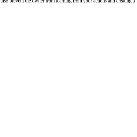
 also prevent the owner from learning from your actions and creating a