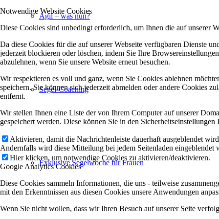
Notwendige Website Cookies
Agil – was nun?
Diese Cookies sind unbedingt erforderlich, um Ihnen die auf unserer 
Da diese Cookies für die auf unserer Webseite verfügbaren Dienste u
jederzeit blockieren oder löschen, indem Sie Ihre Browsereinstellunge
abzulehnen, wenn Sie unsere Website erneut besuchen.
Wir respektieren es voll und ganz, wenn Sie Cookies ablehnen möchten
speichern. Sie können sich jederzeit abmelden oder andere Cookies z
Segel-Coaching
entfernt.
Wir stellen Ihnen eine Liste der von Ihrem Computer auf unserer Dom
gespeichert werden. Diese können Sie in den Sicherheitseinstellungen 
Aktivieren, damit die Nachrichtenleiste dauerhaft ausgeblendet wir
Andernfalls wird diese Mitteilung bei jedem Seitenladen eingeblendet 
Hier klicken, um notwendige Cookies zu aktivieren/deaktivieren.
Exklusive Segelwoche für Frauen
Google Analytics Cookies
Diese Cookies sammeln Informationen, die uns - teilweise zusammenge
mit den Erkenntnissen aus diesen Cookies unsere Anwendungen anpasse
Wenn Sie nicht wollen, dass wir Ihren Besuch auf unserer Seite verfol